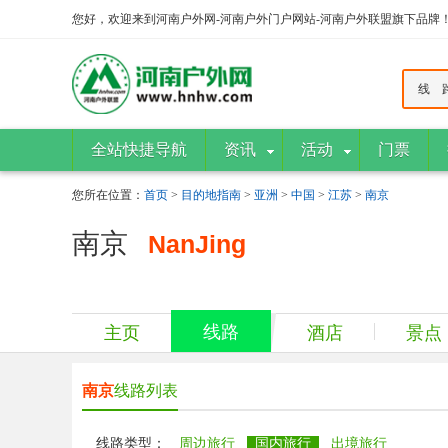
您好，欢迎来到河南户外网-河南户外门户网站-河南户外联盟旗下品牌
线 
全站快捷导航
资讯
活动
门票
您所在位置：
首页
>
目的地指南
>
亚洲
>
中国
>
江苏
>
南京
南京
NanJing
线路
主页
酒店
景点
南京
线路列表
线路类型：
周边旅行
国内旅行
出境旅行