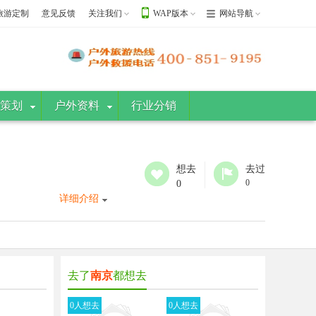
旅游定制
意见反馈
关注我们
WAP版本
网站导航
策划
户外资料
行业分销
想去
去过
0
0
详细介绍
去了
南京
都想去
0人想去
0人想去