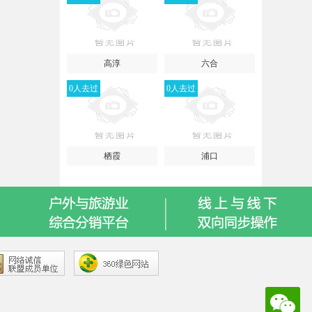
高淳
六合
0人去过
0人去过
栖霞
浦口