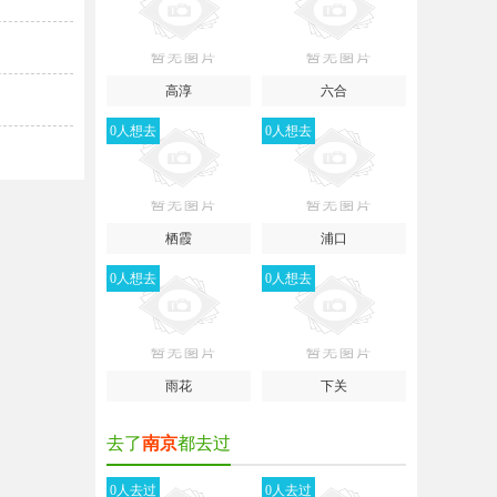
高淳
六合
0人想去
0人想去
栖霞
浦口
0人想去
0人想去
雨花
下关
去了
南京
都去过
0人去过
0人去过