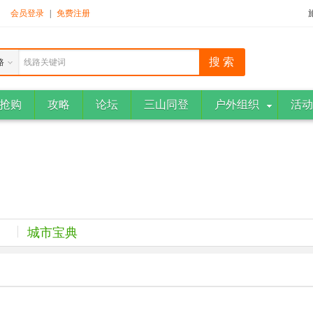
！
会员登录
|
免费注册
路
线路关键词
抢购
攻略
论坛
三山同登
户外组织
活动
城市宝典