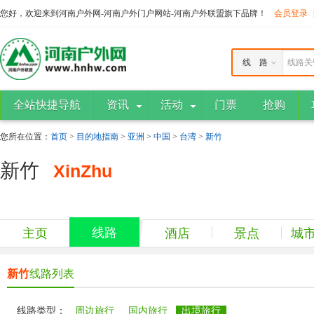
您好，欢迎来到河南户外网-河南户外门户网站-河南户外联盟旗下品牌！
会员登录
线 路
线路关
全站快捷导航
资讯
活动
门票
抢购
您所在位置：
首页
>
目的地指南
>
亚洲
>
中国
>
台湾
>
新竹
新竹
XinZhu
线路
主页
酒店
景点
城
新竹
线路列表
线路类型：
周边旅行
国内旅行
出境旅行