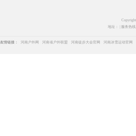
Copyrigh
地址： | 服务热线：03
友情链接：
河南户外网
河南省户外联盟
河南徒步大会官网
河南冰雪运动官网