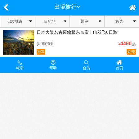
出境旅行
出发城市
目的地
排序
筛选
日本大阪名古屋箱根东京富士山双飞6日游
4490
参团游6天
¥
起
推荐
返¥5
电话
帮助
会员
首页