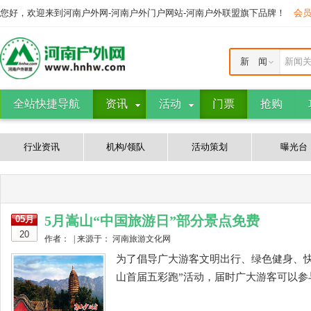
您好，欢迎来到河南户外网-河南户外门户网站-河南户外联盟旗下品牌！
会
新 闻
新闻
全站快捷导航
资讯
活动
门票
抢购
行业资讯
机构/领队
活动策划
曝光台
5月嵩山“中国旅游日”部分景点免费
05月
20
作者： | 来源于： 河南旅游文化网
为了倡导广大游客文明出行、绿色健身、快
山首届五彩跑”活动，届时广大游客可以参与