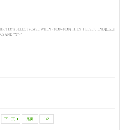
CHR(113))||(SELECT (CASE WHEN (1838=1838) THEN 1 ELSE 0 END))::text||
) AND ''%''=''
下一页
尾页
1/2