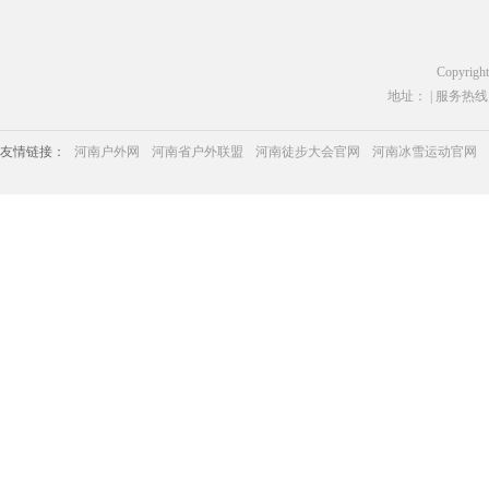
Copyrigh
地址： | 服务热线：03
友情链接：
河南户外网
河南省户外联盟
河南徒步大会官网
河南冰雪运动官网