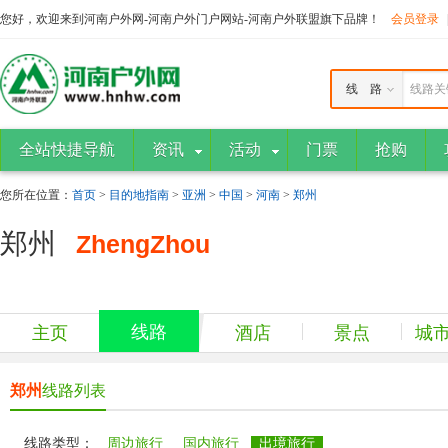
您好，欢迎来到河南户外网-河南户外门户网站-河南户外联盟旗下品牌！
会员登录
线 路
线路关
全站快捷导航
资讯
活动
门票
抢购
您所在位置：
首页
>
目的地指南
>
亚洲
>
中国
>
河南
>
郑州
郑州
ZhengZhou
线路
主页
酒店
景点
城
郑州
线路列表
线路类型：
周边旅行
国内旅行
出境旅行