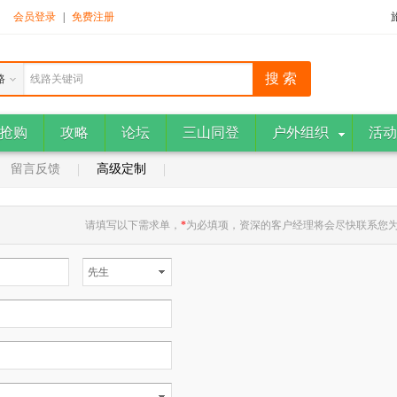
！
会员登录
|
免费注册
路
线路关键词
抢购
攻略
论坛
三山同登
户外组织
活动
留言反馈
高级定制
请填写以下需求单，
*
为必填项，资深的客户经理将会尽快联系您