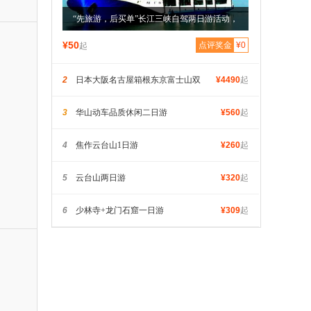
“先旅游，后买单”长江三峡自驾两日游活动，
市场价值489元，只需预付50元
¥50
点评奖金
¥0
起
2
日本大阪名古屋箱根东京富士山双
¥4490
起
飞6日游
3
华山动车品质休闲二日游
¥560
起
4
焦作云台山1日游
¥260
起
5
云台山两日游
¥320
起
6
少林寺+龙门石窟一日游
¥309
起