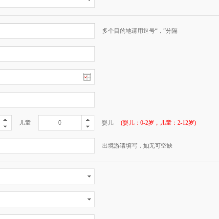
多个目的地请用逗号“，”分隔
儿童
婴儿
(婴儿：0-2岁，儿童：2-12岁)
出境游请填写，如无可空缺