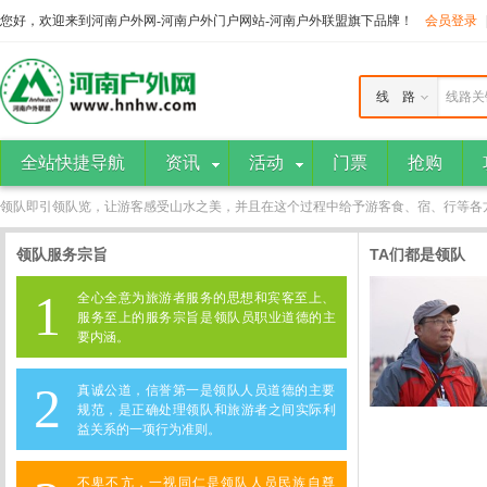
您好，欢迎来到河南户外网-河南户外门户网站-河南户外联盟旗下品牌！
会员登录
线 路
线路关
全站快捷导航
资讯
活动
门票
抢购
领队即引领队览，让游客感受山水之美，并且在这个过程中给予游客食、宿、行等各
领队服务宗旨
TA们都是领队
1
全心全意为旅游者服务的思想和宾客至上、
服务至上的服务宗旨是领队员职业道德的主
要内涵。
2
真诚公道，信誉第一是领队人员道德的主要
规范，是正确处理领队和旅游者之间实际利
益关系的一项行为准则。
不卑不亢，一视同仁是领队人员民族自尊