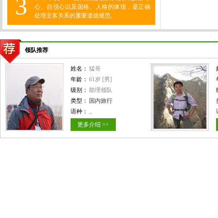
3
心、自信心以及国格、人格的体现，是正确
处理主客关系的重要道德规范。
领队推荐
姓名：
猛哥
年龄：
61岁 [男]
级别：
助理领队
类型：
国内旅行
语种：
,,
更多介绍 >>