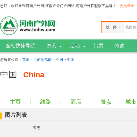
您好，欢迎来到河南户外网-河南户外门户网站-河南户外联盟旗下品牌！
会员登录
线 路
线路关
全站快捷导航
资讯
活动
门票
抢购
您所在位置：
首页
>
目的地指南
>
亚洲
>
中国
中国
China
主页
线路
酒店
景点
城市
图片列表
暂无