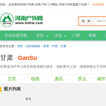
您好，欢迎来到河南户外网-河南户外门户网站-河南户外联盟旗下品牌！
会员登录
线 路
线路关
全站快捷导航
资讯
活动
门票
抢购
您所在位置：
首页
>
目的地指南
>
亚洲
>
中国
>
甘肃
甘肃
GanSu
甘肃省为中华人民共和国省级行政区，地处黄河上游，地理坐标位于北纬32°31′~42
主页
线路
酒店
景点
城市
图片列表
暂无