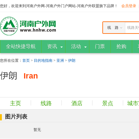
您好，欢迎来到河南户外网-河南户外门户网站-河南户外联盟旗下品牌！
会员登录
线 路
线路关
全站快捷导航
资讯
活动
门票
抢购
您所在位置：
首页
>
目的地指南
>
亚洲
>
伊朗
伊朗
Iran
主页
线路
酒店
景点
城市
图片列表
暂无