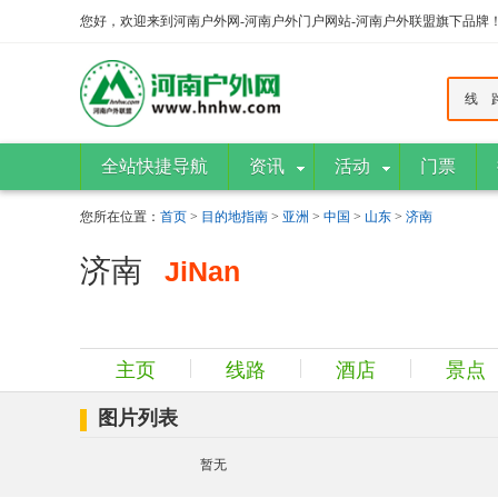
您好，欢迎来到河南户外网-河南户外门户网站-河南户外联盟旗下品牌
线 
全站快捷导航
资讯
活动
门票
您所在位置：
首页
>
目的地指南
>
亚洲
>
中国
>
山东
>
济南
济南
JiNan
主页
线路
酒店
景点
图片列表
暂无