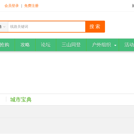
！
会员登录
|
免费注册
路
线路关键词
抢购
攻略
论坛
三山同登
户外组织
活动
城市宝典