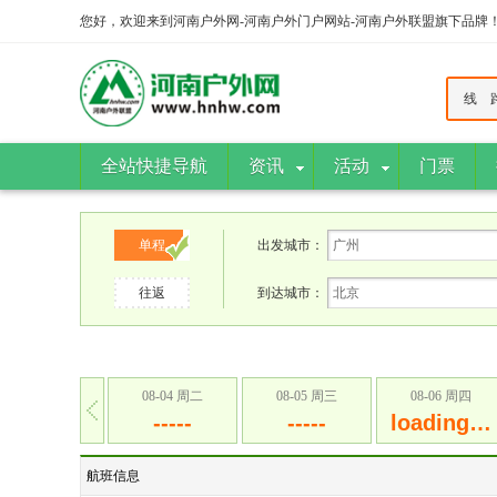
您好，欢迎来到河南户外网-河南户外门户网站-河南户外联盟旗下品牌
线 
全站快捷导航
资讯
活动
门票
单程
出发城市：
往返
到达城市：
08-04 周二
08-05 周三
08-06 周四
-----
-----
loading…
航班信息