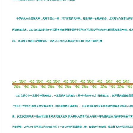
冬季的太白山雪深天寒，无疑于雪山一样．对于新老驴友来说，是难得的一次锻炼机会，尤其是对向往雪山的驴子们来
环线穿越以来，太白山也成为河南户外联盟各地市野外培训驴子的学校,可以让驴子们亲身体验到高海拔的气候、生
吧.。 也自那个时刻起,驴圈里流行一句话:不上太白,不算老驴.那么,我们是否升级驴行哪
太白在我心中一直是个神圣的地方，一直是我向往的地方！原本计划08年10月1日穿越太白，但严重的感冒使我退缩
户外出行.并在出行前每天坚持暴走两次（呵呵谁放鸽子谁请客）。几天后流星因为装备和身体的原因决定退出,小妮
量，决定放弃跟禹州户外的计划,报名郑州笑青天的队.因为我认为笑青天作为河南户外联盟的版主,他的带队经验丰富
天的恐惧，28号上午去平顶山为此次出行买了一条-20度的羽绒睡袋，唉，做最充分准备吧，晚上帅飞打电话说元