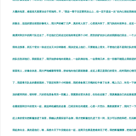
大量的包里，难道老天真要治去于死地吗，不，“我这一辈子注定要死在山上，但一定不是这一次”在内心深处我相信
的散去，远远的望去前面好像有人，我大声的喊了几声，真的有人回了，心里高兴坏了，我飞快的向前奔去，走近
南漯河和汉中的两个队过去了，不过他们已经走过此地有将近两个小时，西安的驴友好心的劝我跟他们回去，一个
我有点惊喜，四五个背夫一块走过去又20分钟路程，我决定追上他们，只要能追上背夫，不管他们是不是我们队的
的队伍告诉他们，我前面走了，我开始拼命地向前跑去，一会趴倒在地，一会滑倒几米，但一切都不能阻止我前进的
前面有人，好像在休息，我大声地喊着等等我，拼命地向他们跟前跑着，走近上看正是我们的背夫，此时我的心情
了，我是青天队走的最前面的，下面还有两个小时路程，我把准备第三天喝的红牛拿了出来，喝上几口，补充一下
冻的硬邦邦的，郁闷呀，只好把包里备用另一双戴上，我紧跟在背夫身后，生怕在走散了，我真佩服自己的走路速
在最前面和汉中的背夫一起，就这样机械性的走着，已经没有任何感觉，心里一片空白，黑夜就要来了，我问了一
赶上来的背夫把帐篷放进了庙里，我确认房屋应该不会倒，我才把帐篷也扎进了另一间，至少可以挡些风吧，扎玩
我起身出去，真的是他们，唉，虽然今天下午没能走在一起，这两天也算是患难弟兄了吧，我把帐篷挪挪，把他们