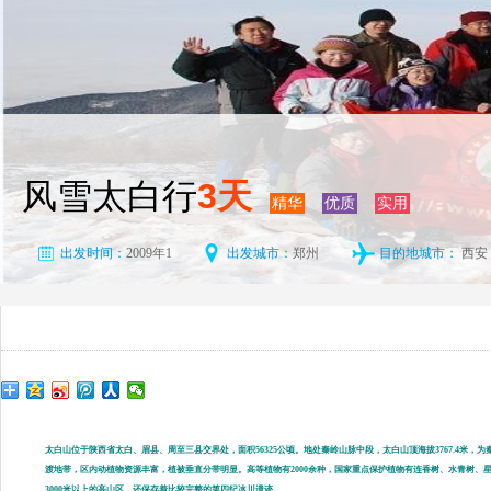
风雪太白行
3天
精华
优质
实用
出发时间：
2009年1
出发城市：
郑州
目的地城市：
西安
太白山位于陕西省太白、眉县、周至三县交界处，面积56325公顷。地处秦岭山脉中段，太白山顶海拔3767.4
渡地带，区内动植物资源丰富，植被垂直分带明显。高等植物有2000余种，国家重点保护植物有连香树、水青树、星
3000米以上的高山区，还保存着比较完整的第四纪冰川遗迹。