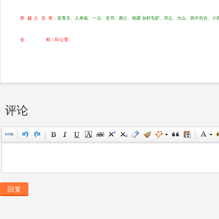
穿 越 人 员 有：
笑青天、人来疯、一尘、支书、愚公、朝露 乡村毛驴、浮云、大山、风中百合、小
全 程：85公里。
评论