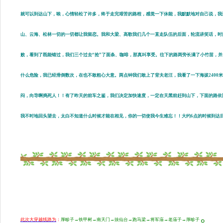
就可以到达山下，唉，心情轻松了许多，终于走完艰苦的路程，感觉一下休能，我默默地对自己说，我
山、云海、松林一切的一切都让我留恋。我和大梁、高歌我们几个一直走队伍的后面，轮流讲笑话，时间
败，看到了既能错过，我们三个过去“抢”了面条、咖啡，那真叫享受。往下的路两旁长满了小竹苗，
什么危险，我已经滑倒数次，在也不敢粗心大意。两点钟我们敢上了背夫老汪，我看了一下海拔2400
闷，向导啊捣死人！！有了昨天的前车之鉴，我们决定加快速度，一定在天黑前赶到山下，下面的路依旧
我不时地回头望去，太白不知道什么时候才能在相见，你的一切使我今生难忘！！大约6点的时候到达目的
。
此次大穿越线路为
：
厚畛子→铁甲树→南天门→抜仙台→跑马梁→将军庙→老庙子→厚畛子