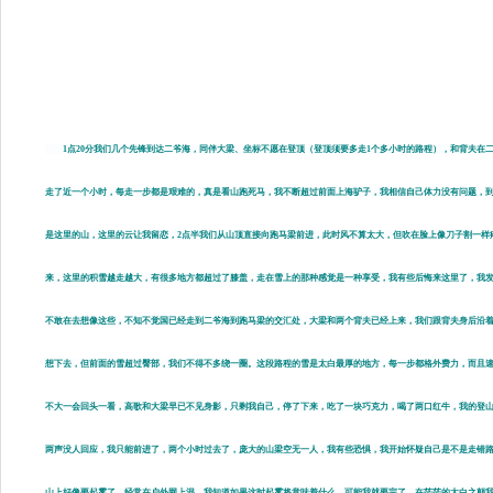
1点20分我们几个先锋到达二爷海，同伴大梁、坐标不愿在登顶（登顶须要多走1个多小时的路程），和背夫在二
走了近一个小时，每走一步都是艰难的，真是看山跑死马，我不断超过前面上海驴子，我相信自己体力没有问题，
是这里的山，这里的云让我留恋，2点半我们从山顶直接向跑马梁前进，此时风不算太大，但吹在脸上像刀子割一样
来，这里的积雪越走越大，有很多地方都超过了膝盖，走在雪上的那种感觉是一种享受，我有些后悔来这里了，我
不敢在去想像这些，不知不觉国已经走到二爷海到跑马梁的交汇处，大梁和两个背夫已经上来，我们跟背夫身后沿
想下去，但前面的雪超过臀部，我们不得不多绕一圈。这段路程的雪是太白最厚的地方，每一步都格外费力，而且速度
不大一会回头一看，高歌和大梁早已不见身影，只剩我自己，停了下来，吃了一块巧克力，喝了两口红牛，我的登
两声没人回应，我只能前进了，两个小时过去了，庞大的山梁空无一人，我有些恐惧，我开始怀疑自己是不是走错
山上好像要起雾了，经常在户外网上混，我知道如果这时起雾将意味着什么，可能我就要完了，在茫茫的太白之颠