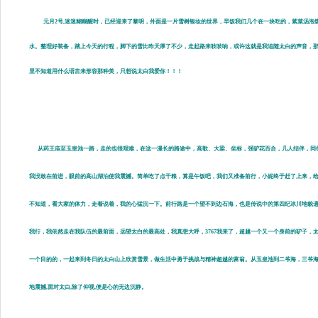
元月2号,迷迷糊糊醒时，已经迎来了黎明，外面是一片雪树银妆的世界，早饭我们几个在一块吃的，紫菜汤泡
水。整理好装备，踏上今天的行程，脚下的雪比昨天厚了不少，走起路来吱吱响，或许这就是我追随太白的声音，那
里不知道用什么语言来形容那种美，只想说太白我爱你！！！
从药王庙至玉皇池一路，走的也很艰难，在这一漫长的路途中，高歌、大梁、坐标，强驴花百合，几人结伴，同行走
我没敢在前进，眼前的高山湖泊使我震撼。简单吃了点干粮，算是午饭吧，我们又准备前行，小妮终于赶了上来，
不知道，看大家的体力，走着说着，我的心猛沉一下。前行路是一个望不到边石海，也是传说中的第四纪冰川地貌
我行，我依然走在我队伍的最前面，远望太白的最高处，我真想大呼，3767我来了，超越一个又一个身前的驴子
一个目的的，一起来到冬日的太白山上欣赏雪景，做生活中勇于挑战与精神超越的富翁。从玉皇池到二爷海，三爷海再
地震撼,面对太白,除了仰视,便是心的无边沉静。