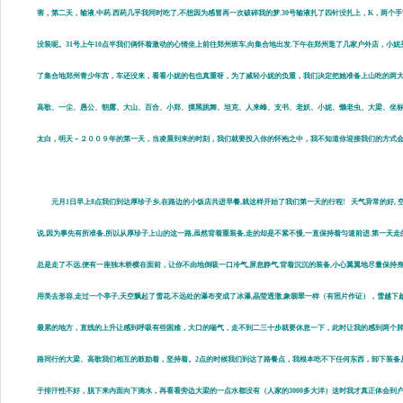
害，第二天，输液.中药.西药几乎我同时吃了,不想因为感冒再一次破碎我的梦.30号输液扎了四针没扎上，K，两
没装呢。31号上午10点半我们俩怀着激动的心情坐上前往郑州班车,向集合地出发.下午在郑州逛了几家户外店，
了集合地郑州青少年宫，车还没来，看看小妮的包也真重呀，为了减轻小妮的负重，我们决定把她准备上山吃的两大盒
高歌、一尘、愚公、朝露、大山、百合、小郑、摸黑跳舞、坦克、人来峰、支书、老妖、小妮、懒老虫、大梁、坐标..
太白，明天－２００９年的第一天，当凌晨到来的时刻，我们就要投入你的怀抱之中，我不知道你迎接我们的方式会
元月1日早上8点我们到达厚珍子乡,在路边的小饭店共进早餐,就这样开始了我们第一天的行程! 天气异常的好, 
说,因为事先有所准备,所以从厚珍子上山的这一路,虽然背着重装备,走的却是不紧不慢,一直保持着匀速前进.第一天走的线
总是走了不远,便有一座独木桥横在面前，让你不由地倒吸一口冷气,屏息静气,背着沉沉的装备,小心翼翼地尽量保持身
用美去形容,走过一个亭子,天空飘起了雪花,不远处的瀑布变成了冰瀑,晶莹透澈,象翡翠一样（有照片作证），雪越
最累的地方，直线的上升让感到呼吸有些困难，大口的喘气，走不到二三十步就要休息一下，此时让我的感到两个肺
路同行的大梁、高歌我们相互的鼓励着，坚持着。2点的时候我们到达了路餐点，我根本吃不下任何东西，卸下装备
于排汗性不好，脱下来内面向下滴水，再看看旁边大梁的一点水都没有（人家的3000多大洋）这时我才真正体会到