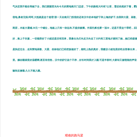
气决定我不能在等她下去，我们跟随背夫向今天的营地南天门迈进，下午的路程大约有7公里，雪还依然的下着，雾
宿地,勇者无惧,呵呵,大抵就是这个道理!那一天在南天门投宿的还有汉中的本地驴子和上海的驴子,当我和大梁、高
两层，木板大通铺,30元一个铺位，地板上只有一块毡布,不提供被褥。外面扎帐也要一顶30，还是不受这个罪吧，
好，换上干衣服，一切都弄好了小妮还是没有回来，我拿出头灯向反方向走了大约有三里地才接到了她，她已经疲
是快赶过去，走到营地高歌、大梁、坐标他们已经把饭做好了，能吃上热的真好，我建议小妮包里的吃全部拿出来，能
里。躺在睡袋里好温暖啊,甚至有些热，汉中的驴们说个不停，好长时间我才入睡,可是半夜时,大家却又被喧闹的声音
辗转反侧着,久久不能入睡。
艰难的跑马梁