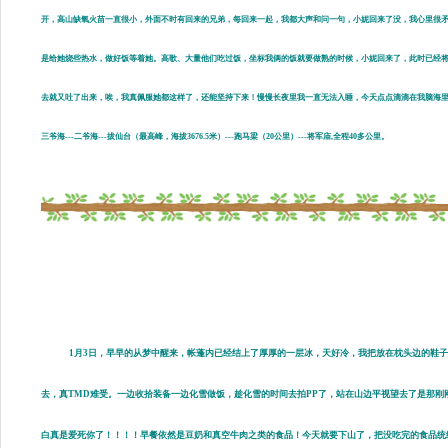
开，高山缺氧火苗一直很小，外面不时有回来的兄弟，每回来一起，我都大声和问一句，小妮回来了没，我心里很
是给她烧些热水，做好饭等着她。高歌、大量他们吃过饭，坐标我俩的饭就要做熟的时候，小妮回来了，此时已经将
去就又吐了出来，唉，我真佩服她都这样了，还能坚持下来！慢慢长夜里我一直无法入睡，今天点点滴滴在我脑海里回味
三爷海---二爷海---拔仙台（最高峰，海拔3676.5米）---跑马梁（20公里）---将军庙,全程40多公里。
1月3日，早早的从梦中醒来，帐蓬内已经结上了厚厚的一层冰，天好冷，我把放在枕头边的鞋
去，真TMD难受。一边收拾装备一边化雪做饭，趁化雪的时间去拍PP了，站在山边平视望去了是那刚
白真是爱死你了！！！！早餐依然是豆奶和真空牛肉之类的食品！今天就要下山了，把没吃完的食品统