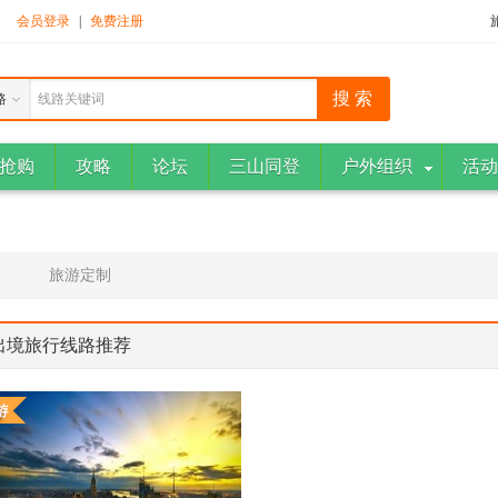
！
会员登录
|
免费注册
路
线路关键词
抢购
攻略
论坛
三山同登
户外组织
活动
旅游定制
出境旅行线路推荐