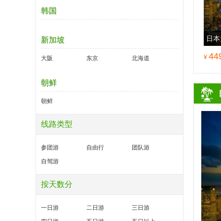
韩国
日本
新加坡
日游
44
¥
大阪
东京
北海道
朝鲜
朝鲜
线路类型
参团游
自由行
团队游
自驾游
按天数分
一日游
二日游
三日游