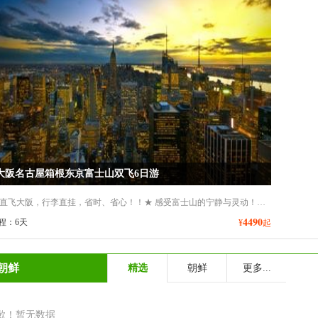
大阪名古屋箱根东京富士山双飞6日游
★ 郑州直飞大阪，行李直挂，省时、省心！！★ 感受富士山的宁静与灵动！！★【美食】全程安排5个特色餐：日式小火锅、中华料理餐、自助烤肉！！★【购物】精心安排前往各地购物热点大阪心斋桥+东京银座！★ 日式温泉体验：特别安排一晚中部温泉泡汤体验，忘却疲劳！
4490
程：6天
¥
起
朝鲜
精选
朝鲜
更多...
歉！暂无数据