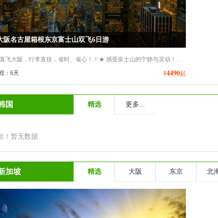
大阪名古屋箱根东京富士山双飞6日游
★ 郑州直飞大阪，行李直挂，省时、省心！！★ 感受富士山的宁静与灵动！！★【美食】全程安排5个特色餐：日式小火锅、中华料理餐、自助烤肉！！★【购物】精心安排前往各地购物热点大阪心斋桥+东京银座！★ 日式温泉体验：特别安排一晚中部温泉泡汤体验，忘却疲劳！
4490
程：6天
¥
起
韩国
精选
更多...
歉！暂无数据
新加坡
精选
大阪
东京
北