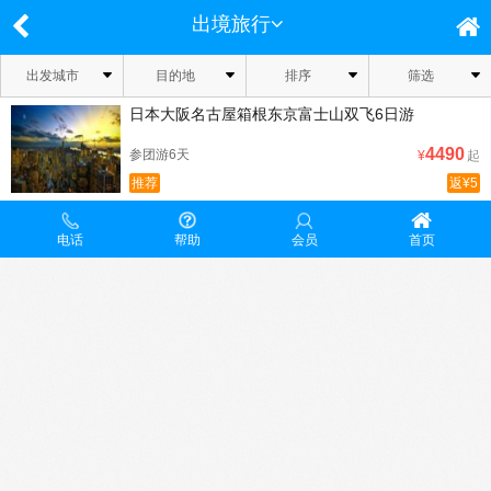
出境旅行
出发城市
目的地
排序
筛选
日本大阪名古屋箱根东京富士山双飞6日游
4490
参团游6天
¥
起
推荐
返¥5
电话
帮助
会员
首页