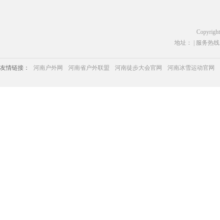
Copyrigh
地址： | 服务热线：03
友情链接：
河南户外网
河南省户外联盟
河南徒步大会官网
河南冰雪运动官网