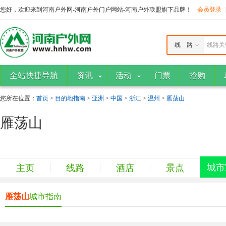
您好，欢迎来到河南户外网-河南户外门户网站-河南户外联盟旗下品牌！
会员登录
线 路
线路关
全站快捷导航
资讯
活动
门票
抢购
您所在位置：
首页
>
目的地指南
>
亚洲
>
中国
>
浙江
>
温州
>
雁荡山
雁荡山
城市
主页
线路
酒店
景点
雁荡山
城市指南