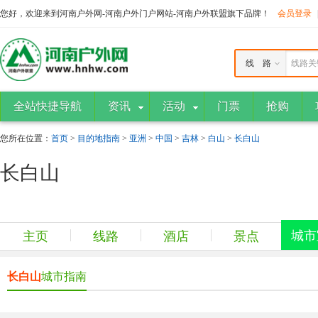
您好，欢迎来到河南户外网-河南户外门户网站-河南户外联盟旗下品牌！
会员登录
线 路
线路关
全站快捷导航
资讯
活动
门票
抢购
您所在位置：
首页
>
目的地指南
>
亚洲
>
中国
>
吉林
>
白山
>
长白山
长白山
城市
主页
线路
酒店
景点
长白山
城市指南