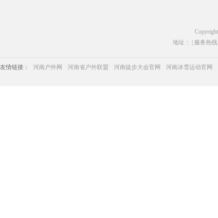
Copyrigh
地址： | 服务热线：03
友情链接：
河南户外网
河南省户外联盟
河南徒步大会官网
河南冰雪运动官网