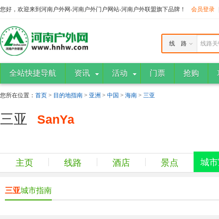
您好，欢迎来到河南户外网-河南户外门户网站-河南户外联盟旗下品牌！
会员登录
线 路
线路关
全站快捷导航
资讯
活动
门票
抢购
您所在位置：
首页
>
目的地指南
>
亚洲
>
中国
>
海南
>
三亚
三亚
SanYa
城市
主页
线路
酒店
景点
三亚
城市指南