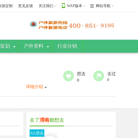
旅游定制
意见反馈
关注我们
WAP版本
网站导航
策划
户外资料
行业分销
想去
去过
0
0
详细介绍
去了
渭南
都想去
0人想去