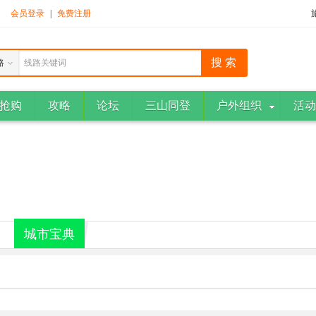
！
会员登录
|
免费注册
路
线路关键词
抢购
攻略
论坛
三山同登
户外组织
活动
城市宝典