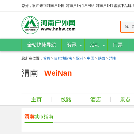
您好，欢迎来到河南户外网-河南户外门户网站-河南户外联盟旗下品牌
线 
全站快捷导航
资讯
活动
门票
您所在位置：
首页
>
目的地指南
>
亚洲
>
中国
>
陕西
>
渭南
渭南
WeiNan
主页
线路
酒店
景点
渭南
城市指南