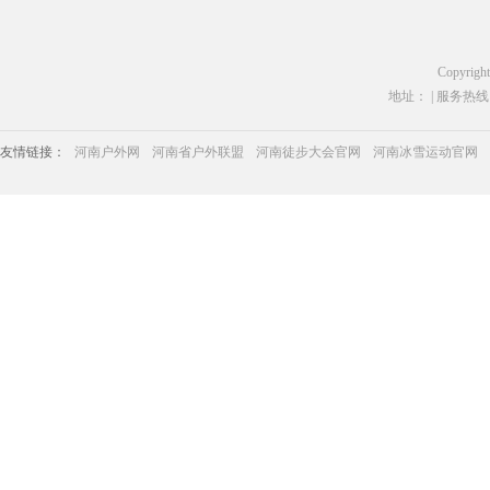
Copyrigh
地址： | 服务热线：03
友情链接：
河南户外网
河南省户外联盟
河南徒步大会官网
河南冰雪运动官网