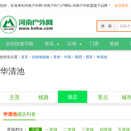
您好，欢迎来到河南户外网-河南户外门户网站-河南户外联盟旗下品牌！
会员登录
线 路
线路关
全站快捷导航
资讯
活动
门票
抢购
您所在位置：
首页
>
目的地指南
>
亚洲
>
中国
>
陕西
>
西安
>
华清池
华清池
酒店
主页
线路
景点
城
华清池
酒店列表
星级档次：
不限
一星级
二星级
三星级
四星级
五星级