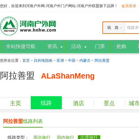
您好，欢迎来到河南户外网-河南户外门户网站-河南户外联盟旗下品牌！
会员登录
线 路
线路关
全站快捷导航
资讯
活动
门票
抢购
您所在位置：
首页
>
目的地指南
>
亚洲
>
中国
>
内蒙古
>
阿拉善盟
阿拉善盟
ALaShanMeng
线路
主页
酒店
景点
城
阿拉善盟
线路列表
线路类型：
周边旅行
国内旅行
出境旅行