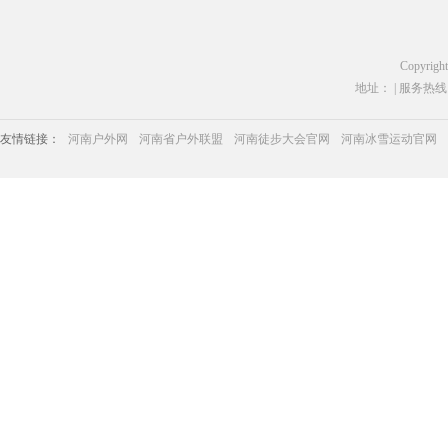
Copyrigh
地址： | 服务热线：03
友情链接：
河南户外网
河南省户外联盟
河南徒步大会官网
河南冰雪运动官网