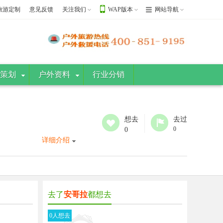
旅游定制
意见反馈
关注我们
WAP版本
网站导航
策划
户外资料
行业分销
想去
去过
0
0
详细介绍
去了
安哥拉
都想去
0人想去