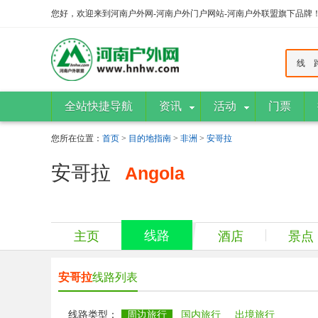
您好，欢迎来到河南户外网-河南户外门户网站-河南户外联盟旗下品牌
线 
全站快捷导航
资讯
活动
门票
您所在位置：
首页
>
目的地指南
>
非洲
>
安哥拉
安哥拉
Angola
线路
主页
酒店
景点
安哥拉
线路列表
线路类型：
周边旅行
国内旅行
出境旅行