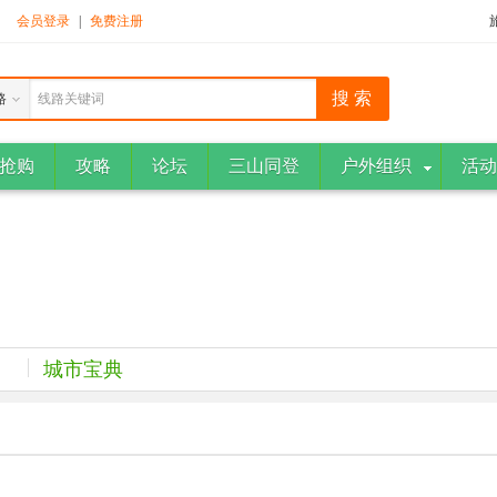
！
会员登录
|
免费注册
路
线路关键词
抢购
攻略
论坛
三山同登
户外组织
活动
城市宝典