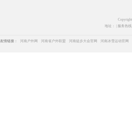
Copyrigh
地址： | 服务热线：03
友情链接：
河南户外网
河南省户外联盟
河南徒步大会官网
河南冰雪运动官网