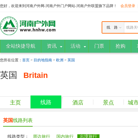
您好，欢迎来到河南户外网-河南户外门户网站-河南户外联盟旗下品牌！
会员登录
线 路
线路关
全站快捷导航
资讯
活动
门票
抢购
您所在位置：
首页
>
目的地指南
>
欧洲
>
英国
英国
Britain
线路
主页
酒店
景点
城
英国
线路列表
线路类型：
周边旅行
国内旅行
出境旅行