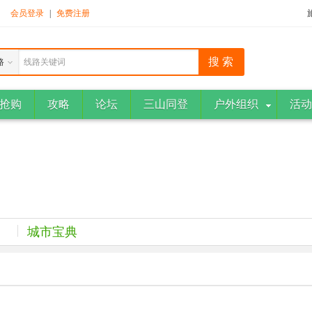
！
会员登录
|
免费注册
路
线路关键词
抢购
攻略
论坛
三山同登
户外组织
活动
城市宝典