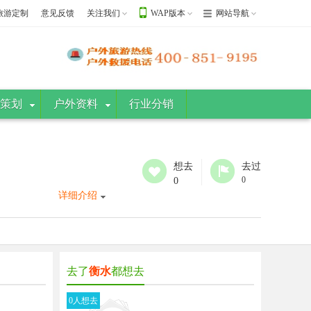
旅游定制
意见反馈
关注我们
WAP版本
网站导航
策划
户外资料
行业分销
想去
去过
0
0
详细介绍
去了
衡水
都想去
0人想去