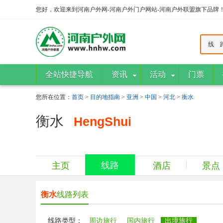
您好，欢迎来到河南户外网-河南户外门户网站-河南户外联盟旗下品牌
线 
全站快捷导航
资讯
活动
门票
您所在位置：
首页
>
目的地指南
>
亚洲
>
中国
>
河北
>
衡水
衡水
HengShui
线路
主页
酒店
景点
衡水
线路列表
线路类型：
周边旅行
国内旅行
出境旅行