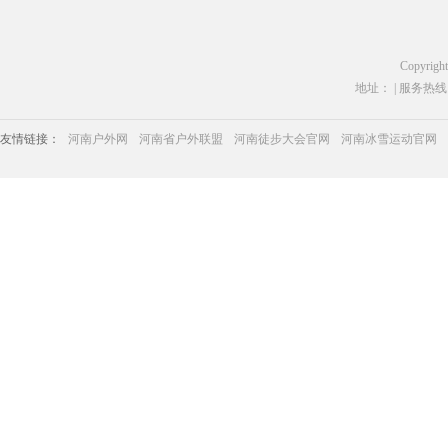
Copyrigh
地址： | 服务热线：03
友情链接：
河南户外网
河南省户外联盟
河南徒步大会官网
河南冰雪运动官网