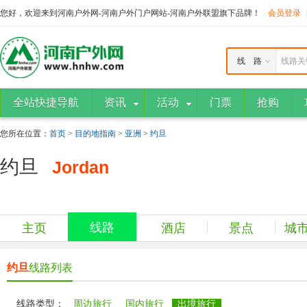
您好，欢迎来到河南户外网-河南户外门户网站-河南户外联盟旗下品牌！
会员登录
线 路
线路关
全站快捷导航
资讯
活动
门票
抢购
您所在位置：
首页
>
目的地指南
>
亚洲
>
约旦
约旦
Jordan
线路
主页
酒店
景点
城
约旦
线路列表
线路类型：
周边旅行
国内旅行
出境旅行