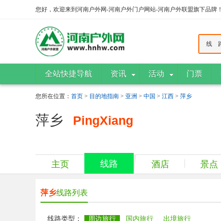
您好，欢迎来到河南户外网-河南户外门户网站-河南户外联盟旗下品牌
线 
全站快捷导航
资讯
活动
门票
您所在位置：
首页
>
目的地指南
>
亚洲
>
中国
>
江西
>
萍乡
萍乡
PingXiang
线路
主页
酒店
景点
萍乡
线路列表
线路类型：
周边旅行
国内旅行
出境旅行