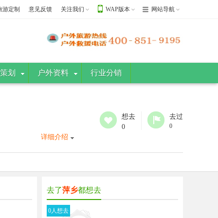
旅游定制
意见反馈
关注我们
WAP版本
网站导航
策划
户外资料
行业分销
想去
去过
0
0
详细介绍
去了
萍乡
都想去
0人想去