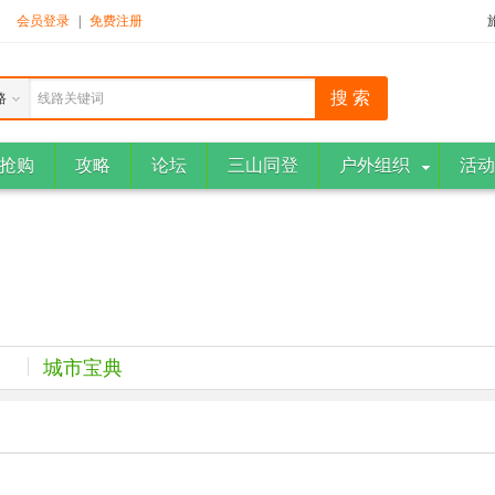
！
会员登录
|
免费注册
路
线路关键词
抢购
攻略
论坛
三山同登
户外组织
活动
城市宝典