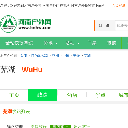
您好，欢迎来到河南户外网-河南户外门户网站-河南户外联盟旗下品牌！
会员登录
线 路
线路关
全站快捷导航
资讯
活动
门票
抢购
您所在位置：
首页
>
目的地指南
>
亚洲
>
中国
>
安徽
>
芜湖
芜湖
WuHu
线路
主页
酒店
景点
城
芜湖
线路列表
线路类型：
周边旅行
国内旅行
出境旅行