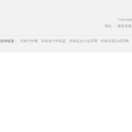
Copyrigh
地址： | 服务热线：03
友情链接：
河南户外网
河南省户外联盟
河南徒步大会官网
河南冰雪运动官网