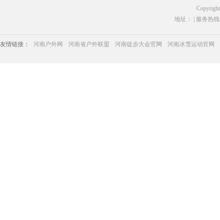
Copyrigh
地址： | 服务热线：03
友情链接：
河南户外网
河南省户外联盟
河南徒步大会官网
河南冰雪运动官网