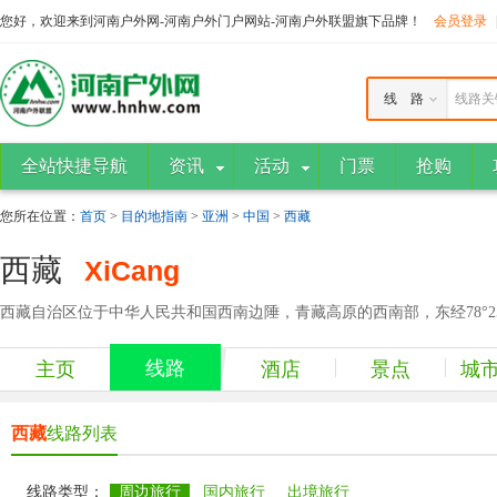
您好，欢迎来到河南户外网-河南户外门户网站-河南户外联盟旗下品牌！
会员登录
线 路
线路关
全站快捷导航
资讯
活动
门票
抢购
您所在位置：
首页
>
目的地指南
>
亚洲
>
中国
>
西藏
西藏
XiCang
西藏自治区位于中华人民共和国西南边陲，青藏高原的西南部，东经78°25′至99°
线路
主页
酒店
景点
城
西藏
线路列表
线路类型：
周边旅行
国内旅行
出境旅行