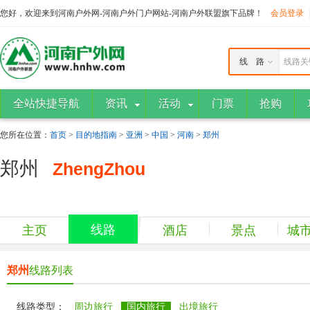
您好，欢迎来到河南户外网-河南户外门户网站-河南户外联盟旗下品牌！
会员登录
线 路
线路关
全站快捷导航
资讯
活动
门票
抢购
您所在位置：
首页
>
目的地指南
>
亚洲
>
中国
>
河南
>
郑州
郑州
ZhengZhou
线路
主页
酒店
景点
城
郑州
线路列表
线路类型：
周边旅行
国内旅行
出境旅行