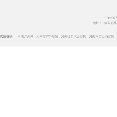
Copyrigh
地址： | 服务热线：03
友情链接：
河南户外网
河南省户外联盟
河南徒步大会官网
河南冰雪运动官网