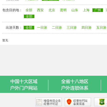
包含目的地：
全部
西安
北京
昆明
山东
上海
广州
全部
出游天数：
全部
一日游
二日游
三日游
四日游
五日游
暂无