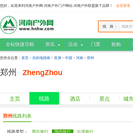
您好，欢迎来到河南户外网-河南户外门户网站-河南户外联盟旗下品牌！
会员登录
线 路
线路关
全站快捷导航
资讯
活动
门票
抢购
您所在位置：
首页
>
目的地指南
>
亚洲
>
中国
>
河南
>
郑州
郑州
ZhengZhou
线路
主页
酒店
景点
城
郑州
线路列表
线路类型：
周边旅行
国内旅行
出境旅行