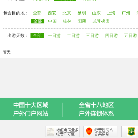
包含目的地：
全部
西安
北京
昆明
山东
上海
广州
全部
中国
桂林
阳朔
龙脊梯田
出游天数：
全部
一日游
二日游
三日游
四日游
五日游
暂无