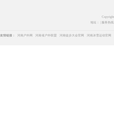
Copyrigh
地址： | 服务热线：03
友情链接：
河南户外网
河南省户外联盟
河南徒步大会官网
河南冰雪运动官网