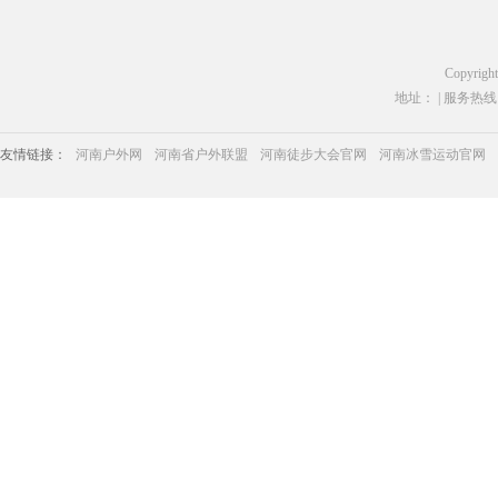
Copyrigh
地址： | 服务热线：03
友情链接：
河南户外网
河南省户外联盟
河南徒步大会官网
河南冰雪运动官网