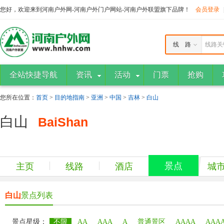
您好，欢迎来到河南户外网-河南户外门户网站-河南户外联盟旗下品牌！
会员登录
线 路
线路关
全站快捷导航
资讯
活动
门票
抢购
您所在位置：
首页
>
目的地指南
>
亚洲
>
中国
>
吉林
>
白山
白山
BaiShan
景点
主页
线路
酒店
城
白山
景点列表
景点星级：
不限
AA
AAA
A
普通景区
AAAA
AAA