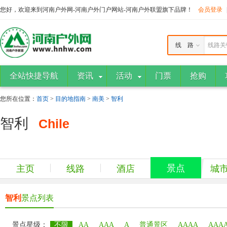
您好，欢迎来到河南户外网-河南户外门户网站-河南户外联盟旗下品牌！
会员登录
线 路
线路关
全站快捷导航
资讯
活动
门票
抢购
您所在位置：
首页
>
目的地指南
>
南美
>
智利
智利
Chile
景点
主页
线路
酒店
城
智利
景点列表
景点星级：
不限
AA
AAA
A
普通景区
AAAA
AAA