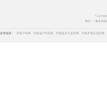
Copyrigh
地址： | 服务热线：03
友情链接：
河南户外网
河南省户外联盟
河南徒步大会官网
河南冰雪运动官网