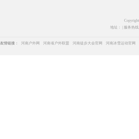
Copyrigh
地址： | 服务热线：03
友情链接：
河南户外网
河南省户外联盟
河南徒步大会官网
河南冰雪运动官网