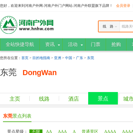
您好，欢迎来到河南户外网-河南户外门户网站-河南户外联盟旗下品牌！
会员登录
线 路
线路关
全站快捷导航
资讯
活动
门票
抢购
您所在位置：
首页
>
目的地指南
>
亚洲
>
中国
>
广东
>
东莞
东莞
DongWan
景点
主页
线路
酒店
城
东莞
景点列表
景点星级：
不限
AA
AAA
A
普通景区
AAAA
AAA