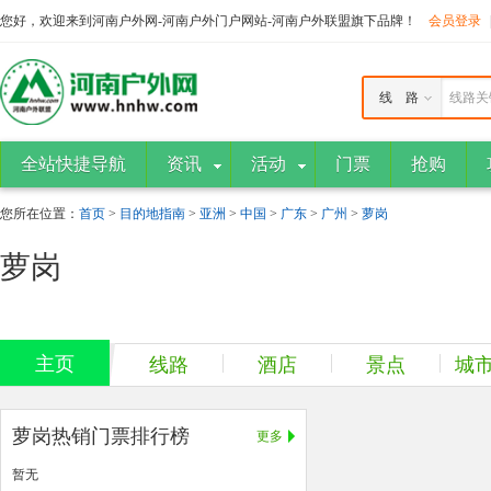
您好，欢迎来到河南户外网-河南户外门户网站-河南户外联盟旗下品牌！
会员登录
线 路
线路关
全站快捷导航
资讯
活动
门票
抢购
您所在位置：
首页
>
目的地指南
>
亚洲
>
中国
>
广东
>
广州
>
萝岗
萝岗
主页
线路
酒店
景点
城
萝岗热销门票排行榜
更多
暂无