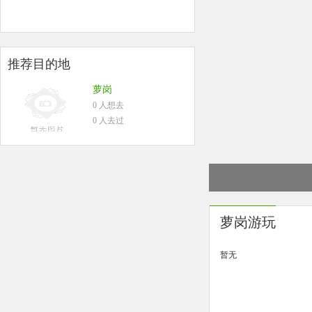
推荐目的地
萝岗
0 人想去
0 人去过
萝岗游玩
暂无