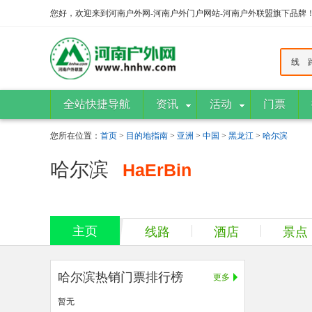
您好，欢迎来到河南户外网-河南户外门户网站-河南户外联盟旗下品牌
线 
全站快捷导航
资讯
活动
门票
您所在位置：
首页
>
目的地指南
>
亚洲
>
中国
>
黑龙江
>
哈尔滨
哈尔滨
HaErBin
主页
线路
酒店
景点
哈尔滨热销门票排行榜
更多
暂无