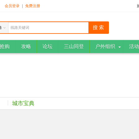
！
会员登录
|
免费注册
路
线路关键词
抢购
攻略
论坛
三山同登
户外组织
活动
城市宝典