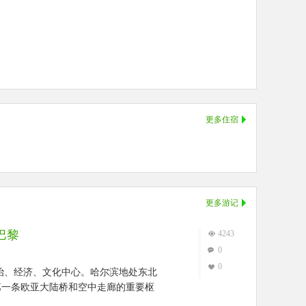
更多住宿
更多游记
巴黎
4243
0
0
治、经济、文化中心。哈尔滨地处东北
第一条欧亚大陆桥和空中走廊的重要枢
城市和国际冰雪文化名城，有“冰