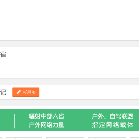
宿
记
写游记