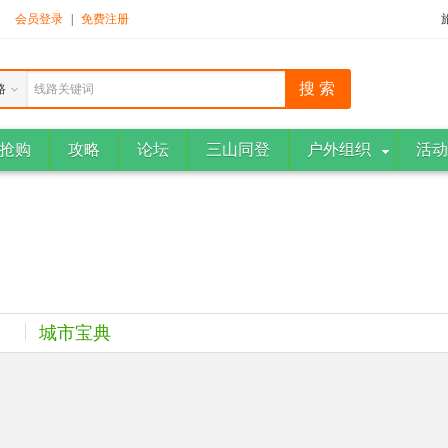
！
会员登录
|
免费注册
路
线路关键词
抢购
攻略
论坛
三山同登
户外组织
活动
城市宝典