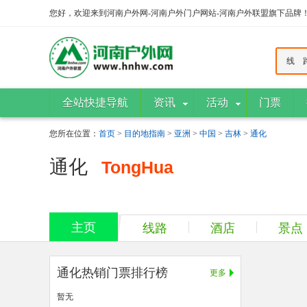
您好，欢迎来到河南户外网-河南户外门户网站-河南户外联盟旗下品牌
线 
全站快捷导航
资讯
活动
门票
您所在位置：
首页
>
目的地指南
>
亚洲
>
中国
>
吉林
>
通化
通化
TongHua
主页
线路
酒店
景点
通化热销门票排行榜
更多
暂无