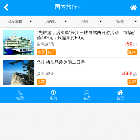
国内旅行
出发城市
目的地
排序
筛选
“先旅游，后买单”长江三峡自驾两日游活动，市场价
值489元，只需预付50元
50
自驾游2天
¥
起
推荐
特价
返¥0
华山动车品质休闲二日游
560
参团游2天
¥
起
推荐
返¥2
电话
帮助
会员
首页