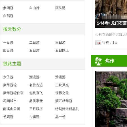
参团游
自由行
团队游
自驾游
少林寺+龙门石
按天数分
一日游
二日游
三日游
行程：1天
四日游
五日游
五日以上
焦作
线路主题
亲子游
漂流游
滑雪游
豪华游轮
名胜古迹
三峡风光
豪华游轮住宿
包机直飞
世界之最
花园城市
品质享受
漓江精华游
南溪山公园
日月双塔
特别赠送精品礼
爸妈游
古镇游
品一份