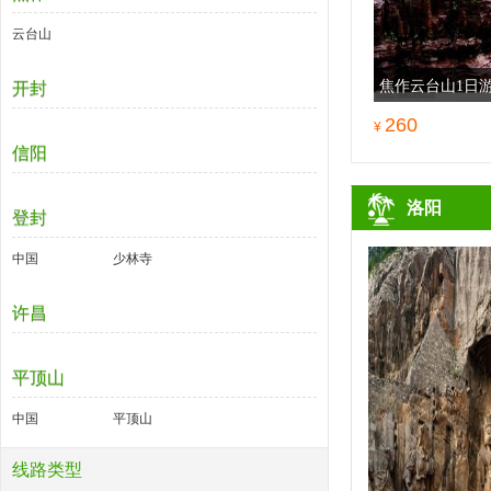
云台山
焦作云台山1日
开封
260
¥
信阳
洛阳
登封
中国
少林寺
许昌
平顶山
中国
平顶山
线路类型