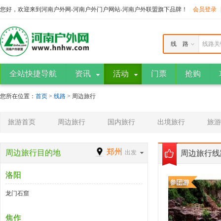
您好，欢迎来到河南户外网-河南户外门户网站-河南户外联盟旗下品牌！
会员登录
线 路
线路关
全站快捷导航
资讯
活动
门票
抢购
您所在位置：
首页
>
线路
> 周边旅行
旅游首页
周边旅行
国内旅行
出境旅行
旅游
郑州
周边旅行目的地
出发
周边旅行线
洛阳
龙门石窟
焦作