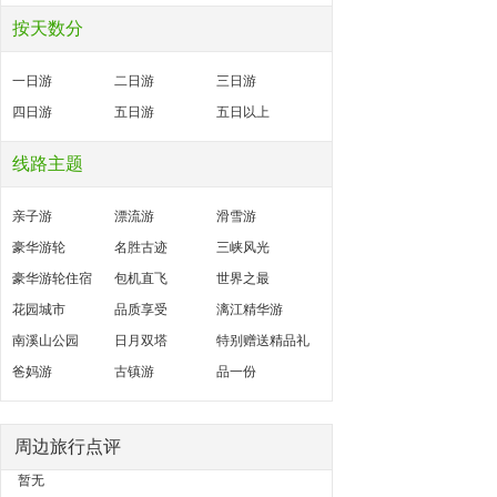
按天数分
一日游
二日游
三日游
四日游
五日游
五日以上
线路主题
亲子游
漂流游
滑雪游
豪华游轮
名胜古迹
三峡风光
豪华游轮住宿
包机直飞
世界之最
花园城市
品质享受
漓江精华游
南溪山公园
日月双塔
特别赠送精品礼
爸妈游
古镇游
品一份
周边旅行点评
暂无