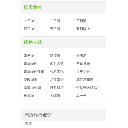
按天数分
一日游
二日游
三日游
四日游
五日游
五日以上
线路主题
亲子游
漂流游
滑雪游
豪华游轮
名胜古迹
三峡风光
豪华游轮住宿
包机直飞
世界之最
花园城市
品质享受
漓江精华游
南溪山公园
日月双塔
特别赠送精品礼
爸妈游
古镇游
品一份
周边旅行点评
暂无