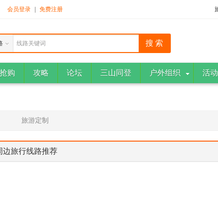
！
会员登录
|
免费注册
路
线路关键词
抢购
攻略
论坛
三山同登
户外组织
活动
旅游定制
周边旅行线路推荐