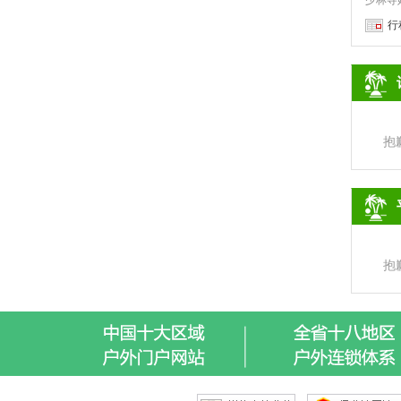
行
抱
抱