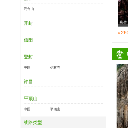
云台山
焦作
开封
26
¥
信阳
登封
中国
少林寺
许昌
平顶山
中国
平顶山
线路类型