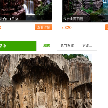
云台山1日游
云台山两日游
0
320
查看详情
¥
洛阳
精选
龙门石窟
更多...