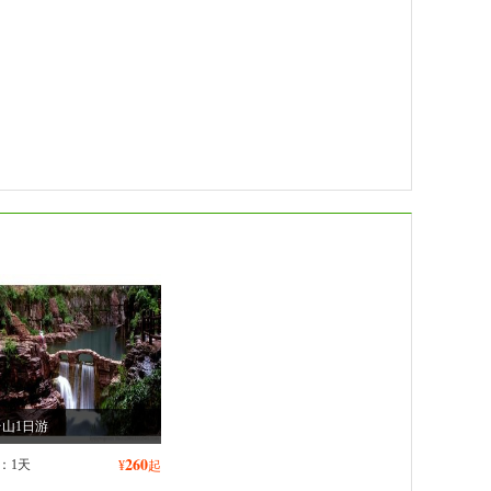
山1日游
260
：1天
¥
起