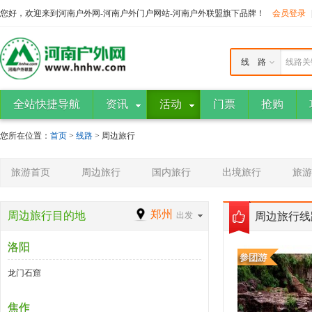
您好，欢迎来到河南户外网-河南户外门户网站-河南户外联盟旗下品牌！
会员登录
线 路
线路关
全站快捷导航
资讯
活动
门票
抢购
您所在位置：
首页
>
线路
> 周边旅行
旅游首页
周边旅行
国内旅行
出境旅行
旅游
郑州
周边旅行目的地
出发
周边旅行线
洛阳
龙门石窟
焦作