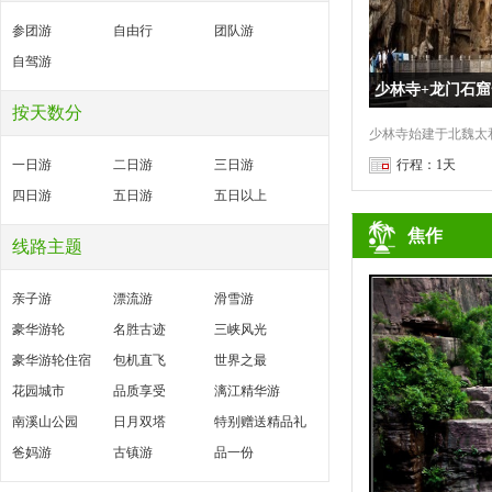
参团游
自由行
团队游
自驾游
少林寺+龙门石
按天数分
一日游
二日游
三日游
行程：1天
四日游
五日游
五日以上
焦作
线路主题
亲子游
漂流游
滑雪游
豪华游轮
名胜古迹
三峡风光
豪华游轮住宿
包机直飞
世界之最
花园城市
品质享受
漓江精华游
南溪山公园
日月双塔
特别赠送精品礼
爸妈游
古镇游
品一份