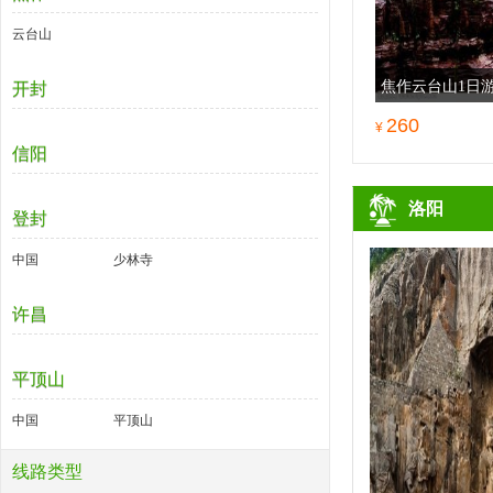
云台山
焦作云台山1日
开封
260
¥
信阳
洛阳
登封
中国
少林寺
许昌
平顶山
中国
平顶山
线路类型