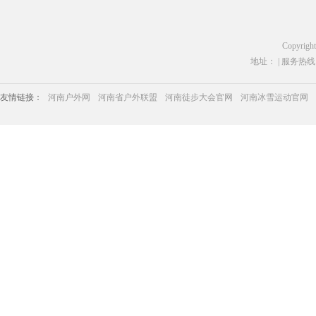
Copyrigh
地址： | 服务热线：03
友情链接：
河南户外网
河南省户外联盟
河南徒步大会官网
河南冰雪运动官网