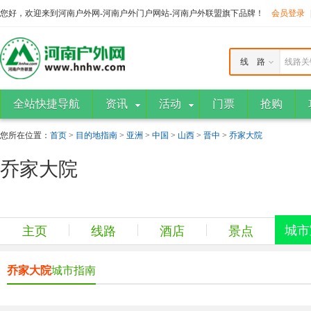
您好，欢迎来到河南户外网-河南户外门户网站-河南户外联盟旗下品牌！
会员登录
线 路
线路关
全站快捷导航
资讯
活动
门票
抢购
您所在位置：
首页
>
目的地指南
>
亚洲
>
中国
>
山西
>
晋中
>
乔家大院
乔家大院
城市
主页
线路
酒店
景点
乔家大院
城市指南