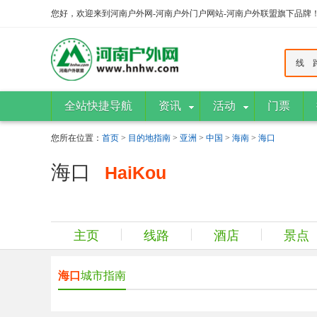
您好，欢迎来到河南户外网-河南户外门户网站-河南户外联盟旗下品牌
线 
全站快捷导航
资讯
活动
门票
您所在位置：
首页
>
目的地指南
>
亚洲
>
中国
>
海南
>
海口
海口
HaiKou
主页
线路
酒店
景点
海口
城市指南