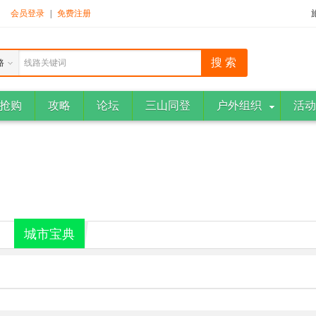
！
会员登录
|
免费注册
路
线路关键词
抢购
攻略
论坛
三山同登
户外组织
活动
城市宝典