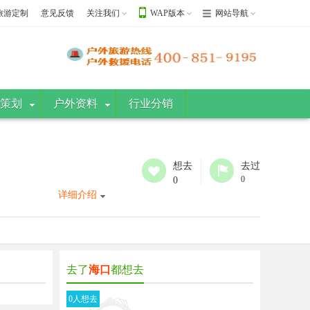
旅游定制
意见反馈
关注我们
WAP版本
网站导航
策划
户外资料
行业分销
想去
去过
0
0
详细介绍
去了
海口
都想去
0人想去