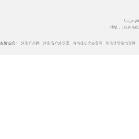
Copyrigh
地址： | 服务热线：03
友情链接：
河南户外网
河南省户外联盟
河南徒步大会官网
河南冰雪运动官网