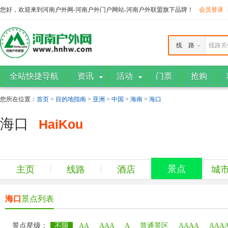
您好，欢迎来到河南户外网-河南户外门户网站-河南户外联盟旗下品牌！
会员登录
线 路
线路关
全站快捷导航
资讯
活动
门票
抢购
您所在位置：
首页
>
目的地指南
>
亚洲
>
中国
>
海南
>
海口
海口
HaiKou
景点
主页
线路
酒店
城
海口
景点列表
景点星级：
不限
AA
AAA
A
普通景区
AAAA
AAA