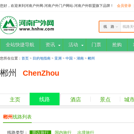
您好，欢迎来到河南户外网-河南户外门户网站-河南户外联盟旗下品牌！
会员登录
线 路
线路关
全站快捷导航
资讯
活动
门票
抢购
您所在位置：
首页
>
目的地指南
>
亚洲
>
中国
>
湖南
>
郴州
郴州
ChenZhou
线路
主页
酒店
景点
城
郴州
线路列表
线路类型：
周边旅行
国内旅行
出境旅行