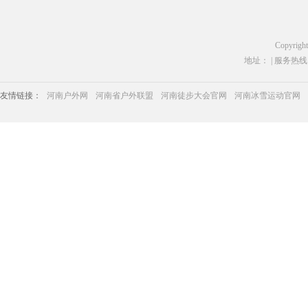
Copyrigh
地址： | 服务热线：03
友情链接：
河南户外网
河南省户外联盟
河南徒步大会官网
河南冰雪运动官网