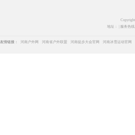
Copyrigh
地址： | 服务热线：03
友情链接：
河南户外网
河南省户外联盟
河南徒步大会官网
河南冰雪运动官网