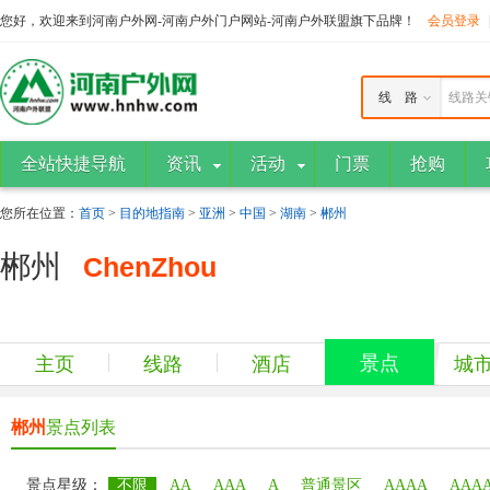
您好，欢迎来到河南户外网-河南户外门户网站-河南户外联盟旗下品牌！
会员登录
线 路
线路关
全站快捷导航
资讯
活动
门票
抢购
您所在位置：
首页
>
目的地指南
>
亚洲
>
中国
>
湖南
>
郴州
郴州
ChenZhou
景点
主页
线路
酒店
城
郴州
景点列表
景点星级：
不限
AA
AAA
A
普通景区
AAAA
AAA