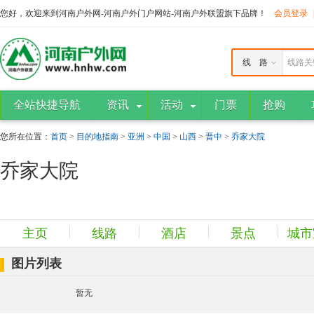
您好，欢迎来到河南户外网-河南户外门户网站-河南户外联盟旗下品牌！
会员登录
线 路
线路关
全站快捷导航
资讯
活动
门票
抢购
您所在位置：
首页
>
目的地指南
>
亚洲
>
中国
>
山西
>
晋中
>
乔家大院
乔家大院
主页
线路
酒店
景点
城市
图片列表
暂无