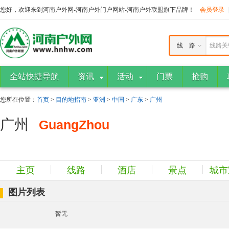
您好，欢迎来到河南户外网-河南户外门户网站-河南户外联盟旗下品牌！
会员登录
线 路
线路关
全站快捷导航
资讯
活动
门票
抢购
您所在位置：
首页
>
目的地指南
>
亚洲
>
中国
>
广东
>
广州
广州
GuangZhou
主页
线路
酒店
景点
城市
图片列表
暂无